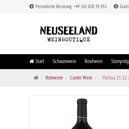
Persönliche Beratung: +49 561 820 39 853
Grati
Start
Schaumwein
Roséwein
Stonyridg
S
Rotweine
Cuvée Wein
Paritua 21·12
t
a
r
t