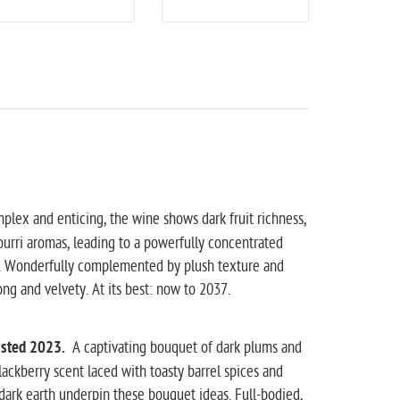
plex and enticing, the wine shows dark fruit richness,
ourri aromas, leading to a powerfully concentrated
h. Wonderfully complemented by plush texture and
long and velvety. At its best: now to 2037.
asted 2023.
A captivating bouquet of dark plums and
blackberry scent laced with toasty barrel spices and
dark earth underpin these bouquet ideas. Full-bodied,