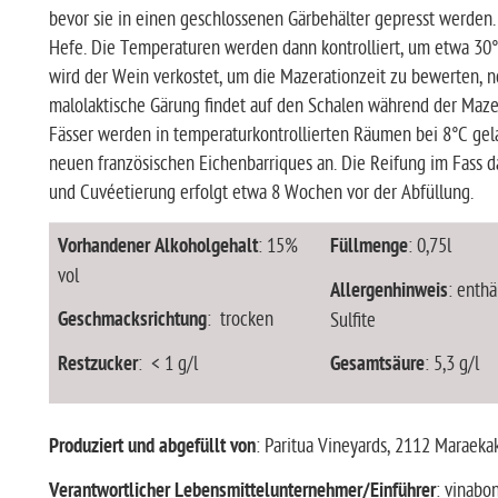
bevor sie in einen geschlossenen Gärbehälter gepresst werden.
Hefe. Die Temperaturen werden dann kontrolliert, um etwa 30°C
wird der Wein verkostet, um die Mazerationzeit zu bewerten, 
malolaktische Gärung findet auf den Schalen während der Mazera
Fässer werden in temperaturkontrollierten Räumen bei 8°C gel
neuen französischen Eichenbarriques an. Die Reifung im Fass d
und Cuvéetierung erfolgt etwa 8 Wochen vor der Abfüllung.
Vorhandener Alkoholgehalt
: 15%
Füllmenge
: 0,75l
vol
Allergenhinweis
: enthä
Geschmacksrichtung
: trocken
Sulfite
Restzucker
: < 1 g/l
Gesamtsäure
: 5,3 g/l
Produziert und abgefüllt von
: Paritua Vineyards, 2112 Maraeka
Verantwortlicher Lebensmittelunternehmer/Einführer
: vinab