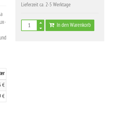
Lieferzeit ca. 2-5 Werktage
ua
ux-
In den Warenkorb
 und
ter
5 €
9 €