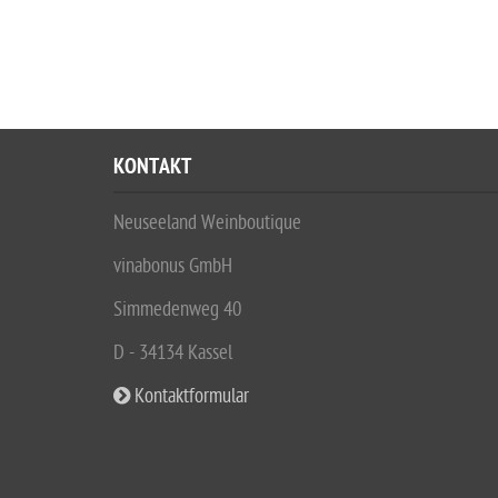
KONTAKT
Neuseeland Weinboutique
vinabonus GmbH
Simmedenweg 40
D - 34134 Kassel
Kontaktformular