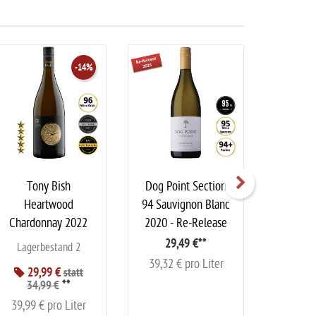
-14%
Tony Bish
Dog Point Section
Ata Ra
Heartwood
94 Sauvignon Blanc
Pinot
Chardonnay 2022
2020 - Re-Release
29,49 €
**
72,99 €
Lagerbestand 2
39,32 € pro Liter
99,99 
29,99 €
statt
**
34,99 €
39,99 € pro Liter