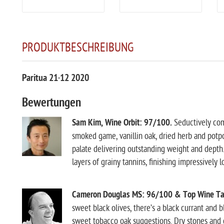
PRODUKTBESCHREIBUNG
Paritua 21·12 2020
Bewertungen
Sam Kim, Wine Orbit: 97/100.
Seductively com
smoked game, vanillin oak, dried herb and potp
palate delivering outstanding weight and dept
layers of grainy tannins, finishing impressively 
Cameron Douglas MS: 96/100 & Top Wine T
sweet black olives, there’s a black currant and 
sweet tobacco oak suggestions. Dry stones and 