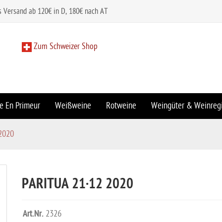
s Versand ab 120€ in D, 180€ nach AT
Zum Schweizer Shop
e En Primeur
Weißweine
Rotweine
Weingüter & Weinreg
 2020
PARITUA 21·12 2020
Art.Nr.
2326