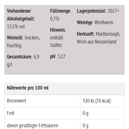
Vorhandener
Füllmenge
:
Lagerpotenzial:
2027+
Alkoholgehalt
:
0,75l
Weintyp
: Weißwein
13,5% vol
Hinweis
:
Herkunft:
Marlborough,
Weinstil
: trocken,
enthält
Wein aus Neuseeland
Sulfite
fruchtig
pH
: 3,17
Gesamtsäure
: 6,9
g/l
Nährwerte pro 100 ml
Brennwert
320 kJ (76 kcal)
Fett
0 g
davon gesättigte Fettsäuren
0 g