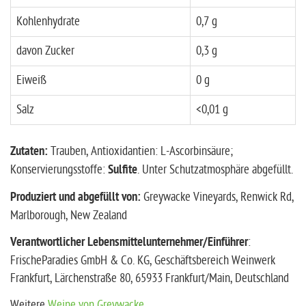
Kohlenhydrate
0,7 g
davon Zucker
0,3 g
Eiweiß
0 g
Salz
<0,01 g
Zutaten:
Trauben, Antioxidantien: L-Ascorbinsäure;
Konservierungsstoffe:
Sulfite
. Unter Schutzatmosphäre abgefüllt.
Produziert und abgefüllt von:
Greywacke Vineyards, Renwick Rd,
Marlborough, New Zealand
Verantwortlicher Lebensmittelunternehmer/Einführer
:
FrischeParadies GmbH & Co. KG, Geschäftsbereich Weinwerk
Frankfurt, Lärchenstraße 80, 65933 Frankfurt/Main, Deutschland
Weitere
Weine von Greywacke