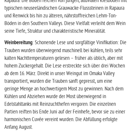
Rapaura. Die Böden reichen von jungen, alluvialen Kiesböden mit
typischen neuseeländischen Grauwacke-Flusssteinen in Rapaura
und Renwick bis hin zu älteren, nährstoffreichen Lehm-Ton-
Böden in den Southern Valleys. Diese Vielfalt verleiht dem Wein
seine Tiefe, Struktur und charakteristische Mineralität.
Weinbereitung
: Schonende Lese und sorgfältige Vinifikation: Die
Trauben wurden überwiegend maschinell bei kühlen, teils sehr
kalten Nachttemperaturen gelesen – früher als üblich, aber mit
hohem Zuckergehalt. Die Lese erstreckte sich über drei Wochen
ab dem 16. März. Direkt in unser Weingut im Omaka Valley
transportiert, wurden die Trauben sanft gepresst, um eine
geringe Menge an hochwertigem Most zu gewinnen. Nach dem
Kühlen und Abziehen wurde der Most überwiegend in
Edelstahltanks mit Reinzuchthefen vergoren. Die einzelnen
Partien reiften bis Ende Juni auf der Feinhefe, bevor sie zu einer
harmonischen Cuvée vereint wurden. Die Abfüllung erfolgte
Anfang August.